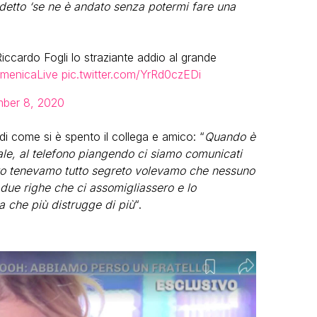
ha detto ‘se ne è andato senza potermi fare una
ccardo Fogli lo straziante addio al grande
menicaLive
pic.twitter.com/YrRd0czEDi
ber 8, 2020
 come si è spento il collega e amico: “
Quando è
ale, al telefono piangendo ci siamo comunicati
to tenevamo tutto segreto volevamo che nessuno
due righe che ci assomigliassero e lo
sa che più distrugge di più
“.