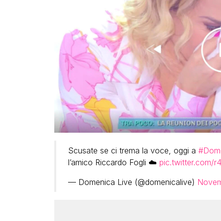
Scusate se ci trema la voce, oggi a
#Dome
l’amico Riccardo Fogli ☁️
pic.twitter.com/
— Domenica Live (@domenicalive)
Novem