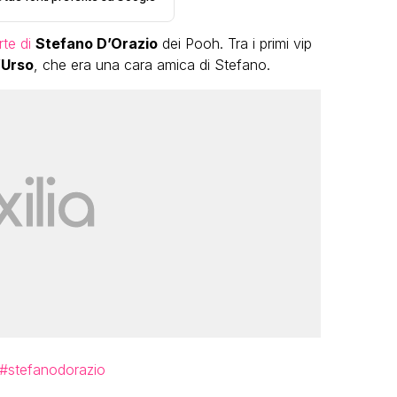
te di
Stefano
D’Orazio
dei Pooh. Tra i primi vip
’Urso
, che era una cara amica di Stefano.
LGBT
Camilla M
mbola Star, la festa di
“Addio ci
ompleanno con tutte le grandi
grande fa
ve compie 15 anni: il video
ompleto
FABIANO MINACCI
#stefanodorazio