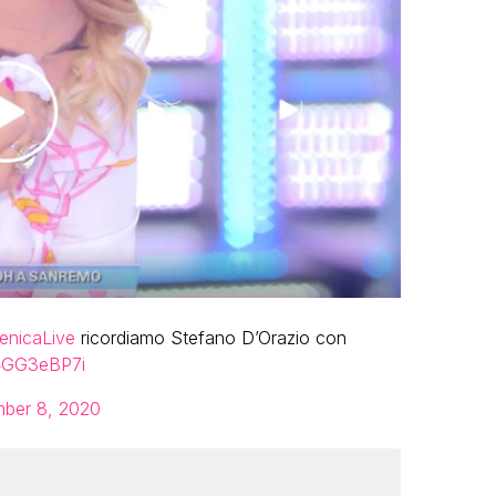
nicaLive
ricordiamo Stefano D’Orazio con
r4GG3eBP7i
ber 8, 2020