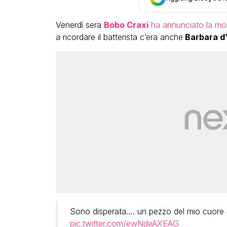
Venerdì sera
Bobo Craxi
ha annunciato la mor
a ricordare il batterista c’era anche
Barbara d
Ba
c
di
c
Sono disperata…. un pezzo del mio cuore
pic.twitter.com/ewNdeAXEAG