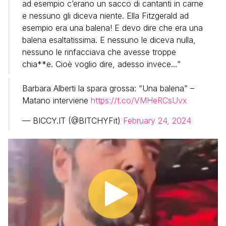
ad esempio c’erano un sacco di cantanti in carne
e nessuno gli diceva niente. Ella Fitzgerald ad
esempio era una balena! E devo dire che era una
balena esaltatissima. E nessuno le diceva nulla,
nessuno le rinfacciava che avesse troppe
chia**e. Cioè voglio dire, adesso invece…”
Barbara Alberti la spara grossa: “Una balena” –
Matano interviene
https://t.co/VMHeRCsUvx
— BICCY.IT (@BITCHYFit)
February 24, 2024