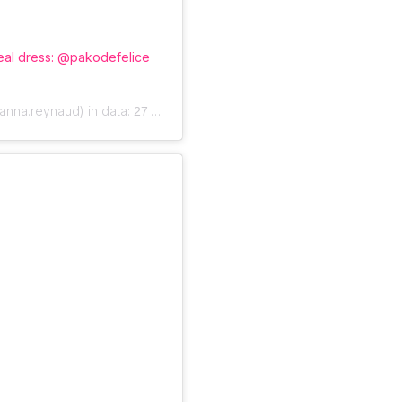
al dress: @pakodefelice
nna.reynaud) in data:
27 Ago 2020 alle ore 2:37 PDT