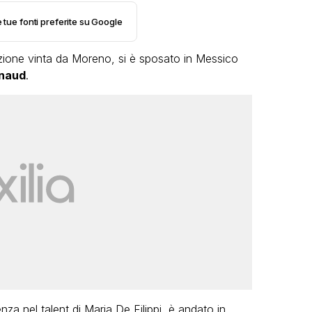
e tue fonti preferite su Google
izione vinta da Moreno, si è sposato in Messico
naud
.
LGBT
Bambola Star, la festa di
compleanno con tutte le grandi
dive compie 15 anni: il video
completo
FABIANO MINACCI
ienza nel talent di Maria De Filippi, è andato in