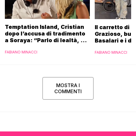
Temptation Island, Cristian
Il carretto di 
dopo l’accusa di tradimento
Grazioso, bus
a Soraya: “Parlo di lealtà, ma
Basalari e i du
ho tradito”
Parpiglia: “Ho
FABIANO MINACCI
FABIANO MINACCI
Ferrero”
MOSTRA I
COMMENTI