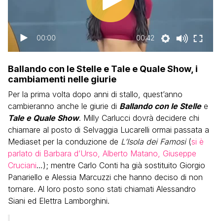
00:00
00:42
Ballando con le Stelle e Tale e Quale Show, i
cambiamenti nelle giurie
Per la prima volta dopo anni di stallo, quest’anno
cambieranno anche le giurie di
Ballando con le Stelle
e
Tale e Quale Show
. Milly Carlucci dovrà decidere chi
chiamare al posto di Selvaggia Lucarelli ormai passata a
Mediaset per la conduzione de
L’Isola dei Famosi
(
si è
parlato di Barbara d’Urso, Alberto Matano, Giuseppe
Cruciani
…); mentre Carlo Conti ha già sostituito Giorgio
Panariello e Alessia Marcuzzi che hanno deciso di non
tornare. Al loro posto sono stati chiamati Alessandro
Siani ed Elettra Lamborghini.