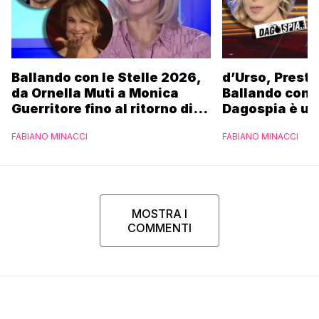
Ballando con le Stelle 2026,
d’Urso, Presta
da Ornella Muti a Monica
Ballando con l
Guerritore fino al ritorno di
Dagospia è un
Francesca Fialdini:
contro Medias
FABIANO MINACCI
FABIANO MINACCI
l’esclusiva di Gabriele
Parpiglia
MOSTRA I
COMMENTI