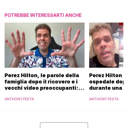
POTREBBE INTERESSARTI ANCHE
Perez Hilton, le parole della
Perez Hilton p
famiglia dopo il ricovero e i
ospedale dopo 
vecchi video preoccupanti:
durante una li
“Pregate per me”
ANTHONY FESTA
ANTHONY FESTA