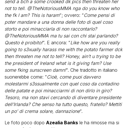
send a bch a some crooked dk pics then threaten her
not to tell. @TheNotoriousMMA nga do you know who
the fk I am? This is haram
“; ovvero: “
Come pensi di
poter mandare a una donna delle foto di quel coso
storto e poi minacciarla di non raccontarlo?
@TheNotoriousMMA ma tu sai con chi stai parlando?
Questo è proibito!
“. E ancora: “
Like how are you really
going to s3xually harass me with the potato farmer dck
then threaten me not to tell? Honey, ain’t u trying to be
the president of Ireland what is it giving fam? Use
some fking sunscreen damn!
“. Che tradotto in italiano
suonerebbe come: “
Cioè, come puoi davvero
molestarmi s3ssualmente con quel coso da contadino
delle patate e poi minacciarmi di non dirlo in giro?
Tesoro, ma non stavi cercando di diventare presidente
dell’Irlanda? Che senso ha tutto questo, fratello? Mettiti
un po’ di crema solare, dannazione
“.
Le foto poco dopo
Azealia Banks
le ha rimosse ma si