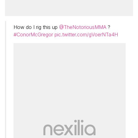
How do I rig this up
@TheNotoriousMMA
?
#ConorMcGregor
pic.twitter.com/gVoerNTa4H