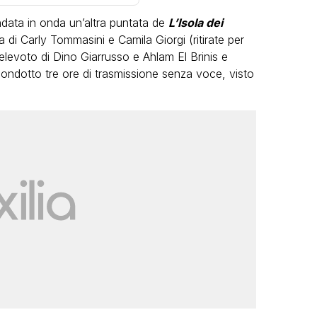
data in onda un’altra puntata de
L’Isola dei
alia di Carly Tommasini e Camila Giorgi (ritirate per
l televoto di Dino Giarrusso e Ahlam El Brinis e
 condotto tre ore di trasmissione senza voce, visto
VIRAL
Camilla Milanesi lascia tutto:
“Addio cike mie, siete state una
grandi
grande famiglia per me”
eo
FABIANO MINACCI