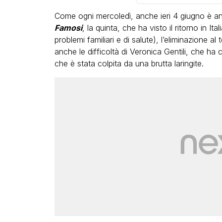
Come ogni mercoledì, anche ieri 4 giugno è an
Famosi
, la quinta, che ha visto il ritorno in It
problemi familiari e di salute), l’eliminazione a
anche le difficoltà di Veronica Gentili, che ha
che è stata colpita da una brutta laringite.
LGBT
Bambola Star, la festa di
compleanno con tutte le 
dive compie 15 anni: il vid
completo
FABIANO MINACCI