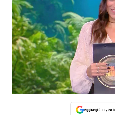
Aggiungi Biccy tra l