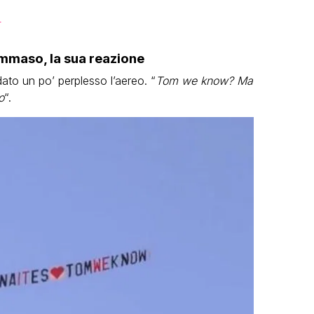
4
mmaso, la sua reazione
dato un po’ perplesso l’aereo. “
Tom we know? Ma
o
“.