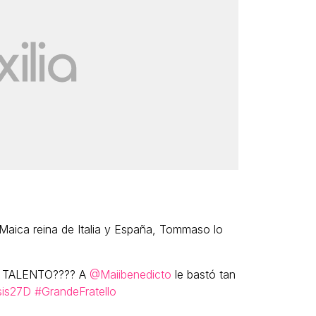
Maica reina de Italia y España, Tommaso lo
 el TALENTO???? A
@Maiibenedicto
le bastó tan
sis27D
#GrandeFratello