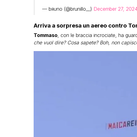
— bяυno (@brunillo__)
December 27, 202
Arriva a sorpresa un aereo contro To
Tommaso
, con le braccia incrociate, ha guar
che vuol dire? Cosa sapete? Boh, non capisc