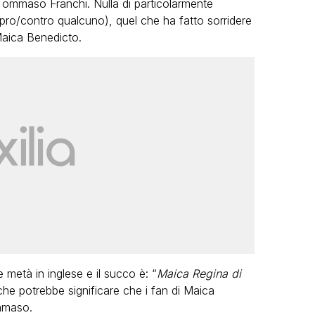
Tommaso Franchi. Nulla di particolarmente
ro/contro qualcuno), quel che ha fatto sorridere
Maica Benedicto.
LGBT
Bambola Star, la festa di
compleanno con tutte le grandi
dive compie 15 anni: il video
completo
FABIANO MINACCI
 metà in inglese e il succo è: “
Maica Regina di
che potrebbe significare che i fan di Maica
mmaso.