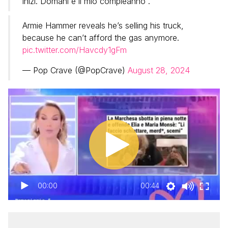
inizi. Domani è il mio compleanno”.
Armie Hammer reveals he’s selling his truck,
because he can’t afford the gas anymore.
pic.twitter.com/Havcdy1gFm
— Pop Crave (@PopCrave)
August 28, 2024
00:00
00:44