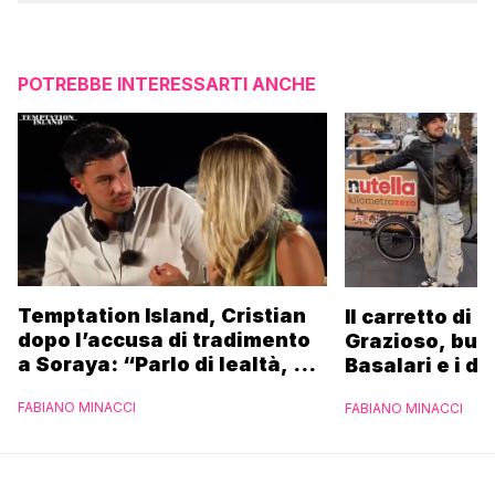
POTREBBE INTERESSARTI ANCHE
Temptation Island, Cristian
Il carretto di 
dopo l’accusa di tradimento
Grazioso, bus
a Soraya: “Parlo di lealtà, ma
Basalari e i du
ho tradito”
Parpiglia: “Ho
FABIANO MINACCI
FABIANO MINACCI
Ferrero”