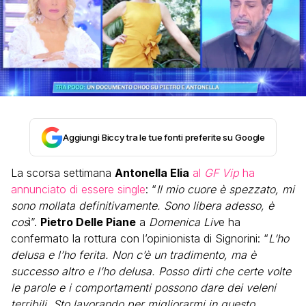
Aggiungi Biccy tra le tue fonti preferite su Google
La scorsa settimana
Antonella Elia
al
GF Vip
ha
annunciato di essere single
: “
Il mio cuore è spezzato, mi
sono mollata definitivamente. Sono libera adesso, è
cos
ì”.
Pietro Delle Piane
a
Domenica Liv
e ha
confermato la rottura con l’opinionista di Signorini: “
L’ho
delusa e l’ho ferita. Non c’è un tradimento, ma è
successo altro e l’ho delusa. Posso dirti che certe volte
le parole e i comportamenti possono dare dei veleni
terribili. Sto lavorando per migliorarmi in questo