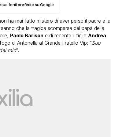
e tue fonti preferite su Google
on ha mai fatto mistero di aver perso il padre e la
 sanno che la tragica scomparsa del papà della
tore,
Paolo Barison
e di recente il figlio
Andrea
ogo di Antonella al Grande Fratello Vip: “
Suo
del mio
“.
VIRAL
Camilla Milanesi lascia tutto:
“Addio cike mie, siete state una
andi
grande famiglia per me”
o
FABIANO MINACCI