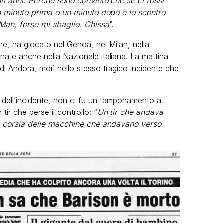
ti anni. Perché sono convinto che se ci fossi
n minuto prima o un minuto dopo e lo scontro
 Mah, forse mi sbaglio. Chissà
“.
e, ha giocato nel Genoa, nel Milan, nella
na e anche nella Nazionale italiana. La mattina
si di Andora, morì nello stesso tragico incidente che
 dell’incidente, non ci fu un tamponamento a
ir che perse il controllo: “
Un tir che andava
la corsia delle macchine che andavano verso