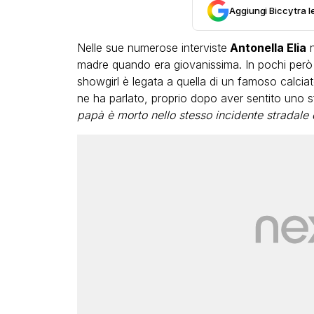
Aggiungi Biccy tra l
Nelle sue numerose interviste
Antonella Elia
n
madre quando era giovanissima. In pochi però
showgirl è legata a quella di un famoso calcia
ne ha parlato, proprio dopo aver sentito uno sf
papà è morto nello stesso incidente stradale 
LGBT
Bambola Star, la festa di
compleanno con tutte le gr
dive compie 15 anni: il vide
completo
FABIANO MINACCI