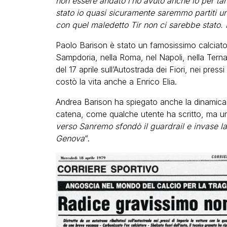
non essere andato l’ho avuto anche io per tan
stato io quasi sicuramente saremmo partiti u
con quel maledetto Tir non ci sarebbe stato.
Paolo Barison è stato un famosissimo calciator
Sampdoria, nella Roma, nel Napoli, nella Terna
del 17 aprile sull’Autostrada dei Fiori, nei pres
costò la vita anche a Enrico Elia.
Andrea Barison ha spiegato anche la dinamica
catena, come qualche utente ha scritto, ma un t
verso Sanremo sfondò il guardrail e invase 
Genova
“.