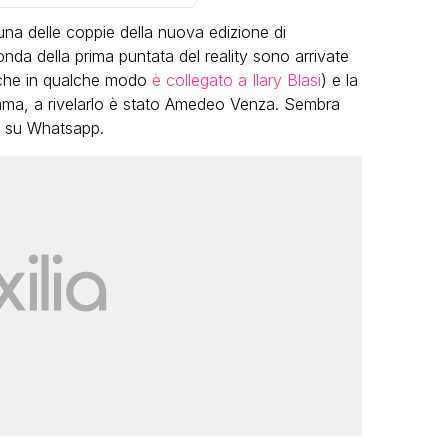
na delle coppie della nuova edizione di
nda della prima puntata del reality sono arrivate
o (che in qualche modo
è collegato a Ilary Blasi
) e la
amma, a rivelarlo è stato Amedeo Venza. Sembra
o su Whatsapp.
LGBT
Bambola Star, la festa di
compleanno con tutte le grandi
dive compie 15 anni: il video
completo
FABIANO MINACCI