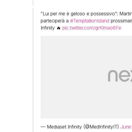
“Lui per me è geloso e possessivo”: Marti
parteciperà a
#TemptationIsland
prossima
Infinity 🔥
pic.twitter.com/grKlmao6Fe
— Mediaset Infinity (@MedInfinityIT)
June 