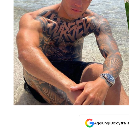
Aggiungi Biccy tra l