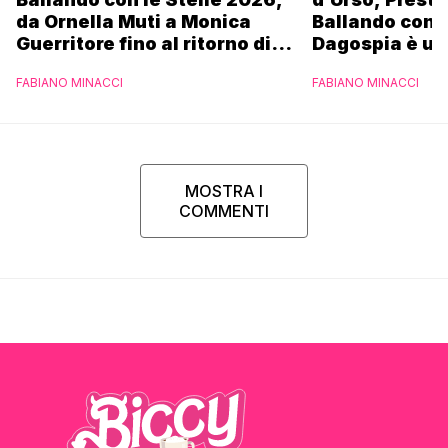
da Ornella Muti a Monica
Ballando con l
Guerritore fino al ritorno di
Dagospia è un
Francesca Fialdini:
contro Medias
FABIANO MINACCI
FABIANO MINACCI
l’esclusiva di Gabriele
Parpiglia
MOSTRA I
COMMENTI