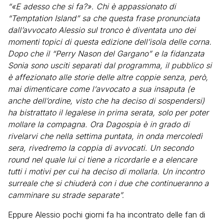
“«E adesso che si fa?». Chi è appassionato di
“Temptation Island” sa che questa frase pronunciata
dall’avvocato Alessio sul tronco è diventata uno dei
momenti topici di questa edizione dell’isola delle corna.
Dopo che il “Perry Nason del Gargano” e la fidanzata
Sonia sono usciti separati dal programma, il pubblico si
è affezionato alle storie delle altre coppie senza, però,
mai dimenticare come l‘avvocato a sua insaputa (e
anche dell’ordine, visto che ha deciso di sospendersi)
ha bistrattato il legalese in prima serata, solo per poter
mollare la compagna. Ora Dagospia è in grado di
rivelarvi che nella settima puntata, in onda mercoledì
sera, rivedremo la coppia di avvocati. Un secondo
round nel quale lui ci tiene a ricordarle e a elencare
tutti i motivi per cui ha deciso di mollarla. Un incontro
surreale che si chiuderà con i due che continueranno a
camminare su strade separate”.
Eppure Alessio pochi giorni fa ha incontrato delle fan di