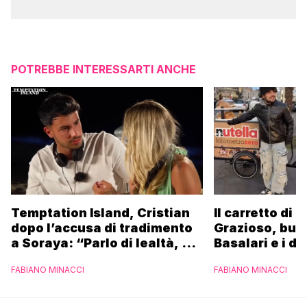
POTREBBE INTERESSARTI ANCHE
Temptation Island, Cristian
Il carretto di 
dopo l’accusa di tradimento
Grazioso, bus
a Soraya: “Parlo di lealtà, ma
Basalari e i du
ho tradito”
Parpiglia: “Ho
FABIANO MINACCI
FABIANO MINACCI
Ferrero”