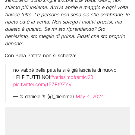
sembrano. Sono single ancora una volta. Giuro, non
stiamo più insieme. Arriva aprile e maggio e ogni volta
finisce tutto. Le persone non sono ciò che sembrano, lo
ripeto ed è la verità. Non spiego i motivi precisi, ma
questo è quanto. Se mi sto riprendendo? Sto
benissimo, sto meglio di prima. Fidati che sto proprio
benone
“.
Con Bella Patata non si scherza!
no vabbè bella patata si è già lasciata di nuovo
LEI È TUTTI NOI
#verissimo
#amici23
pic.twitter.com/fPZFtPZYVl
— 𝕏 daniele 𝕏 (@_diemme)
May 4, 2024