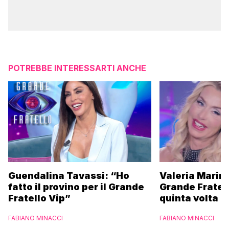
POTREBBE INTERESSARTI ANCHE
Guendalina Tavassi: “Ho
Valeria Marini
fatto il provino per il Grande
Grande Fratell
Fratello Vip”
quinta volta
FABIANO MINACCI
FABIANO MINACCI