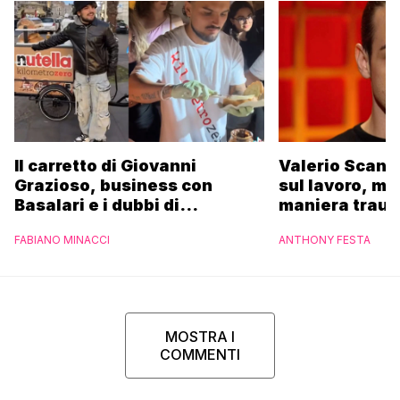
Il carretto di Giovanni
Valerio Scanu
Grazioso, business con
sul lavoro, ma
Basalari e i dubbi di
maniera trau
Parpiglia: “Ho contattato la
FABIANO MINACCI
ANTHONY FESTA
Ferrero”
MOSTRA I
COMMENTI