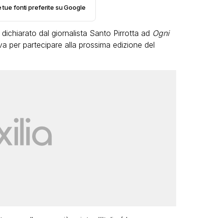
e tue fonti preferite su Google
ichiarato dal giornalista Santo Pirrotta ad
Ogni
va per partecipare alla prossima edizione del
LGBT
Bambola Star, la festa di
compleanno con tutte le grandi
dive compie 15 anni: il video
completo
FABIANO MINACCI