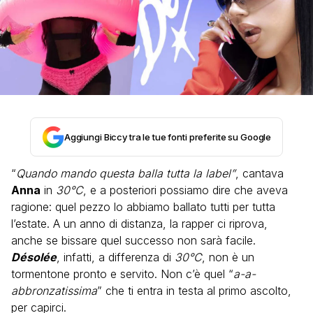
Aggiungi Biccy tra le tue fonti preferite su Google
“
Quando mando questa balla tutta la label”
, cantava
Anna
in
30°C
, e a posteriori possiamo dire che aveva
ragione: quel pezzo lo abbiamo ballato tutti per tutta
l’estate. A un anno di distanza, la rapper ci riprova,
anche se bissare quel successo non sarà facile.
Désolée
, infatti, a differenza di
30°C
, non è un
tormentone pronto e servito. Non c’è quel “
a-a-
abbronzatissima
” che ti entra in testa al primo ascolto,
per capirci.