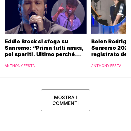
Eddie Brock si sfoga su
Belen Rodrigu
Sanremo: “Prima tutti amici,
Sanremo 2027
poi spariti. Ultimo perché
registrato dei
altri hanno fatto più
potrebbe coin
ANTHONY FESTA
ANTHONY FESTA
marchette”
MOSTRA I
COMMENTI