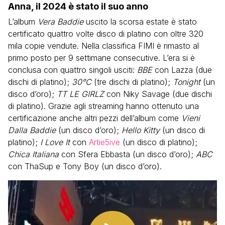
Anna, il 2024 è stato il suo anno
L’album
Vera Baddie
uscito la scorsa estate è stato
certificato quattro volte disco di platino con oltre 320
mila copie vendute. Nella classifica FIMI è rimasto al
primo posto per 9 settimane consecutive. L’era si è
conclusa con quattro singoli usciti:
BBE
con Lazza (due
dischi di platino);
30°C
(tre dischi di platino);
Tonight
(un
disco d’oro);
TT LE GIRLZ
con Niky Savage (due dischi
di platino). Grazie agli streaming hanno ottenuto una
certificazione anche altri pezzi dell’album come
Vieni
Dalla Baddie
(un disco d’oro);
Hello Kitty
(un disco di
platino);
I Love It
con
Artie5ive
(un disco di platino);
Chica Italiana
con Sfera Ebbasta (un disco d’oro);
ABC
con ThaSup e Tony Boy (un disco d’oro).