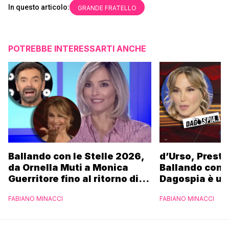
In questo articolo:
GRANDE FRATELLO
POTREBBE INTERESSARTI ANCHE
Ballando con le Stelle 2026,
d’Urso, Presta
da Ornella Muti a Monica
Ballando con l
Guerritore fino al ritorno di
Dagospia è un
Francesca Fialdini:
contro Medias
FABIANO MINACCI
FABIANO MINACCI
l’esclusiva di Gabriele
Parpiglia