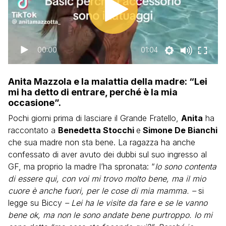
00:00
01:04
Anita Mazzola e la malattia della madre: “Lei
mi ha detto di entrare, perché è la mia
occasione”.
Pochi giorni prima di lasciare il Grande Fratello,
Anita
ha
raccontato a
Benedetta Stocchi
e
Simone De Bianchi
che sua madre non sta bene. La ragazza ha anche
confessato di aver avuto dei dubbi sul suo ingresso al
GF, ma proprio la madre l’ha spronata: “
Io sono contenta
di essere qui, con voi mi trovo molto bene, ma il mio
cuore è anche fuori, per le cose di mia mamma. –
si
legge su Biccy
– Lei ha le visite da fare e se le vanno
bene ok, ma non le sono andate bene purtroppo. Io mi