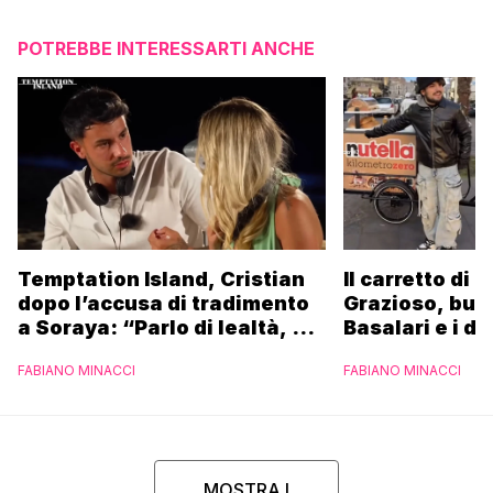
POTREBBE INTERESSARTI ANCHE
Temptation Island, Cristian
Il carretto di 
dopo l’accusa di tradimento
Grazioso, bus
a Soraya: “Parlo di lealtà, ma
Basalari e i du
ho tradito”
Parpiglia: “Ho
FABIANO MINACCI
FABIANO MINACCI
Ferrero”
MOSTRA I