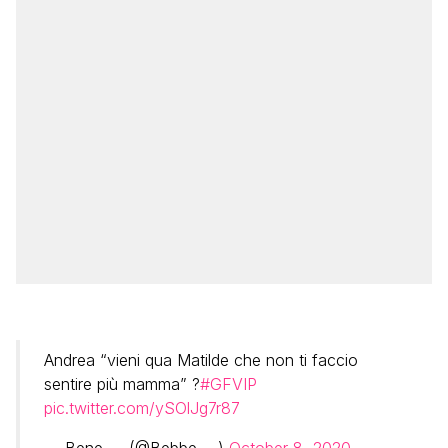
Andrea “vieni qua Matilde che non ti faccio
sentire più mamma” ?
#GFVIP
pic.twitter.com/ySOlJg7r87
— Bene___ (@Bebbe___)
October 8, 2020