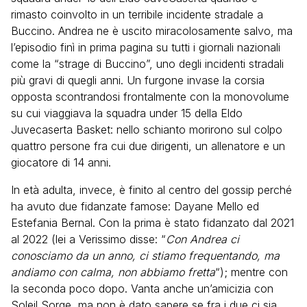
rimasto coinvolto in un terribile incidente stradale a
Buccino. Andrea ne è uscito miracolosamente salvo, ma
l’episodio finì in prima pagina su tutti i giornali nazionali
come la “strage di Buccino”, uno degli incidenti stradali
più gravi di quegli anni. Un furgone invase la corsia
opposta scontrandosi frontalmente con la monovolume
su cui viaggiava la squadra under 15 della Eldo
Juvecaserta Basket: nello schianto morirono sul colpo
quattro persone fra cui due dirigenti, un allenatore e un
giocatore di 14 anni.
In età adulta, invece, è finito al centro del gossip perché
ha avuto due fidanzate famose: Dayane Mello ed
Estefania Bernal. Con la prima è stato fidanzato dal 2021
al 2022 (lei a Verissimo disse: “
Con Andrea ci
conosciamo da un anno, ci stiamo frequentando, ma
andiamo con calma, non abbiamo fretta
“); mentre con
la seconda poco dopo. Vanta anche un’amicizia con
Soleil Sorge, ma non è dato sapere se fra i due ci sia