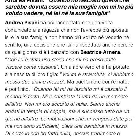
Andrea Pisani: “
Quando ho lasciato quella che
sarebbe dovuta essere mia moglie non mi ha più
voluto vedere, né lei né la sua famiglia
“
Andrea Pisani
ha poi raccontato che una volta
comunicato alla ragazza che non l’avrebbe più sposata
lei e la sua famiglia non hanno più voluto né vederlo né
sentirlo, una decisione che lui ha rispettato anche perché
da quel giorno si è fidanzato con
Beatrice Arnera
.
“
Con lei è stata una storia che mi ha preso dalle
viscere come nessuna
“. Un amore vero che ha portato
alla nascita di loro figlia: “
Voluta e stravoluta, ci abbiamo
messo due anni e mezzo
“. Ma quell’amore com’è nato,
è poi finito. “
Quando lei mi ha lasciato mi è cascato il
mondo in testa. Mi è cambiata la vita da un momento
all’altro. Non mi ero accorto di nulla. Siamo anche
andati in terapia di coppia, ma è successo tutto da un
giorno all’altro. Le motivazioni che mi vengono date per
me non sono sufficienti, c’era una bambina in mezzo.
Di certo io non ho fatto nulla, nessun tradimento o