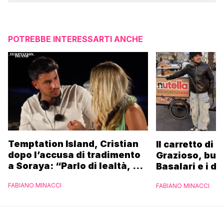
POTREBBE INTERESSARTI ANCHE
Temptation Island, Cristian
Il carretto di 
dopo l’accusa di tradimento
Grazioso, bus
a Soraya: “Parlo di lealtà, ma
Basalari e i du
ho tradito”
Parpiglia: “Ho
FABIANO MINACCI
FABIANO MINACCI
Ferrero”