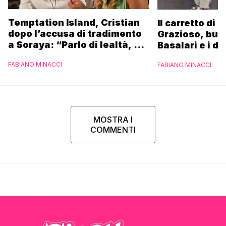
Temptation Island, Cristian
Il carretto di 
dopo l’accusa di tradimento
Grazioso, bus
a Soraya: “Parlo di lealtà, ma
Basalari e i du
ho tradito”
Parpiglia: “Ho
FABIANO MINACCI
FABIANO MINACCI
Ferrero”
MOSTRA I
COMMENTI