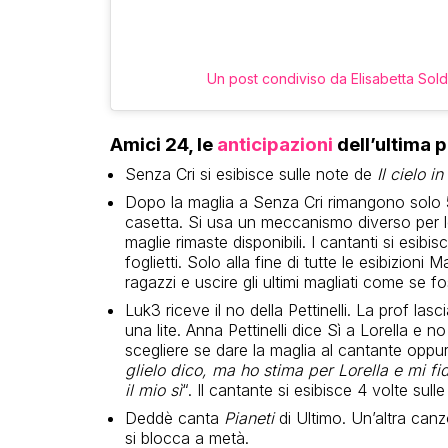
Un post condiviso da Elisabetta Sold
Amici 24, le
anticipazioni
dell’ultima 
Senza Cri si esibisce sulle note de
Il cielo i
Dopo la maglia a Senza Cri rimangono solo 5
casetta. Si usa un meccanismo diverso per le
maglie rimaste disponibili. I cantanti si esibis
foglietti. Solo alla fine di tutte le esibizioni M
ragazzi e uscire gli ultimi magliati come se 
Luk3 riceve il no della Pettinelli. La prof las
una lite. Anna Pettinelli dice Sì a Lorella e 
scegliere se dare la maglia al cantante oppur
glielo dico, ma ho stima per Lorella e mi fid
il mio sì
“. Il cantante si esibisce 4 volte sull
Deddè canta
Pianeti
di Ultimo. Un’altra can
si blocca a metà.