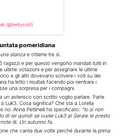
ati (@bettysold)
puntata pomeridiana
n una stanza
e ottiene tre sì.
 ragazzi e per questo vengono mandati tutti in
 ultime votazioni e per assegnare le ultime
cono e gli altri dovevano scrivere i voti su dei
aria ha letto i risultati facendo poi rientrare i
fosse una sorpresa per i compagni.
cia un asterisco con scritto voglio parlare. Parte
no a Luk3. Cosa significa? Che sta a Lorella
e no. Anna Pettinelli ha specificato:
“Io sì non
o di lei quindi se vuole Luk3 al Serale le presto
e note di:
Un autunno fa
.
zone che canta due volte perché durante la prima