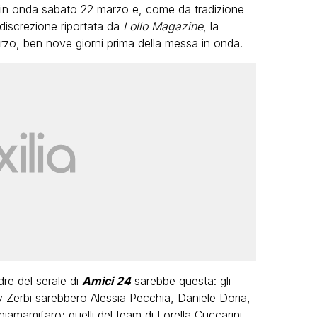
in onda sabato 22 marzo e, come da tradizione
ndiscrezione riportata da
Lollo Magazine
, la
rzo, ben nove giorni prima della messa in onda.
LGBT
Bambola Star, la festa di
compleanno con tutte le grandi
dive compie 15 anni: il video
completo
FABIANO MINACCI
dre del serale di
Amici 24
sarebbe questa: gli
y Zerbi sarebbero Alessia Pecchia, Daniele Doria,
amamifaro; quelli del team di Lorella Cuccarini