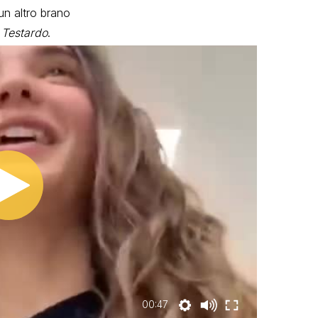
un altro brano
 Testardo
.
00:47