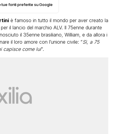
e tue fonti preferite su Google
tini
è famoso in tutto il mondo per aver creato la
e per il lancio del marchio ALV. Il 75enne durante
ciuto il 35enne brasiliano, William, e da allora i
are il loro amore con l’unione civile: “
Sì, a 75
i capisce come lui
“.
VIRAL
Camilla Milanesi lascia tutto:
“Addio cike mie, siete state una
grande famiglia per me”
FABIANO MINACCI