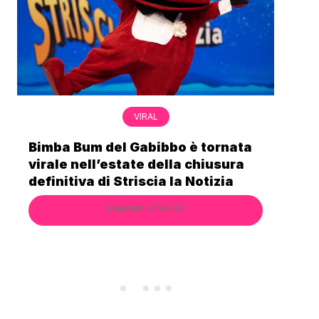
VIRAL
Bimba Bum del Gabibbo è tornata
Gab
virale nell’estate della chiusura
lo 
definitiva di Striscia la Notizia
Cec
FABIANO MINACCI