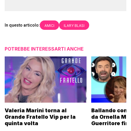
In questo articolo:
AMICI
ILARY BLASI
POTREBBE INTERESSARTI ANCHE
Valeria Marini torna al
Ballando con l
Grande Fratello Vip per la
da Ornella Mu
quinta volta
Guerritore fino
Francesca Fial