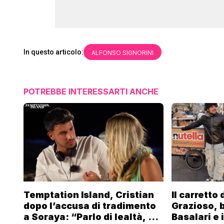
In questo articolo:
ALFONSO SIGNORINI
POTREBBE INTERESSARTI ANCHE
Temptation Island, Cristian
Il carretto
dopo l’accusa di tradimento
Grazioso, 
a Soraya: “Parlo di lealtà, ma
Basalari e 