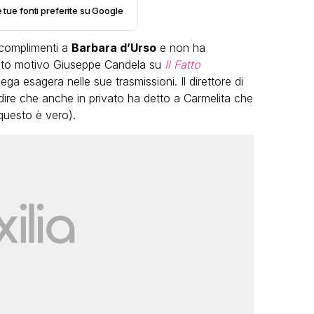
e tue fonti preferite su Google
 complimenti a
Barbara d’Urso
e non ha
esto motivo Giuseppe Candela su
Il Fatto
ega esagera nelle sue trasmissioni. Il direttore di
 dire che anche in privato ha detto a Carmelita che
 questo è vero).
LGBT
Bambola Star, la festa di
compleanno con tutte le grandi
dive compie 15 anni: il video
completo
FABIANO MINACCI