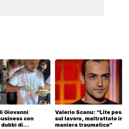
 di Giovanni
Valerio Scanu: “Lite pesan
business con
sul lavoro, maltrattato in
i dubbi di
maniera traumatica”