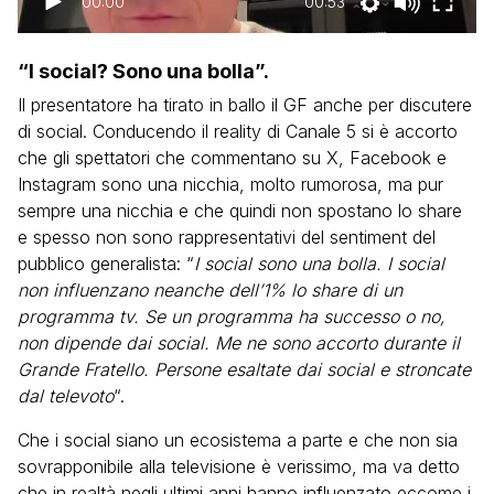
00:00
00:53
“I social? Sono una bolla”.
Il presentatore ha tirato in ballo il GF anche per discutere
di social. Conducendo il reality di Canale 5 si è accorto
che gli spettatori che commentano su X, Facebook e
Instagram sono una nicchia, molto rumorosa, ma pur
sempre una nicchia e che quindi non spostano lo share
e spesso non sono rappresentativi del sentiment del
pubblico generalista: “
I social sono una bolla. I social
non influenzano neanche dell’1% lo share di un
programma tv. Se un programma ha successo o no,
non dipende dai social. Me ne sono accorto durante il
Grande Fratello. Persone esaltate dai social e stroncate
dal televoto
“.
Che i social siano un ecosistema a parte e che non sia
sovrapponibile alla televisione è verissimo, ma va detto
che in realtà negli ultimi anni hanno influenzato eccome i