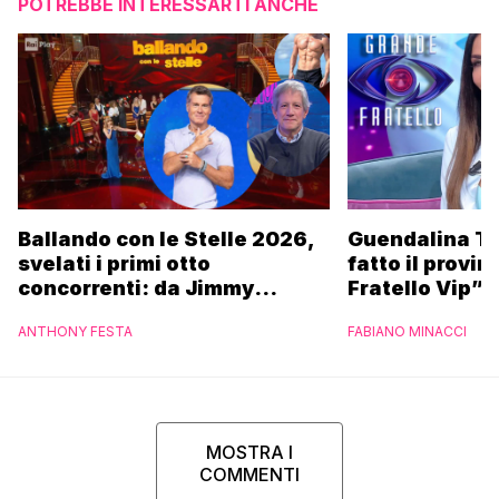
POTREBBE INTERESSARTI ANCHE
Ballando con le Stelle 2026,
Guendalina Ta
svelati i primi otto
fatto il provin
concorrenti: da Jimmy
Fratello Vip”
Ghione a Eugenio Finardi
ANTHONY FESTA
FABIANO MINACCI
MOSTRA I
COMMENTI