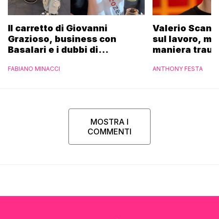
Il carretto di Giovanni
Valerio Scanu
Grazioso, business con
sul lavoro, ma
Basalari e i dubbi di
maniera trau
Parpiglia: “Ho contattato la
FABIANO MINACCI
ANTHONY FESTA
Ferrero”
MOSTRA I
COMMENTI