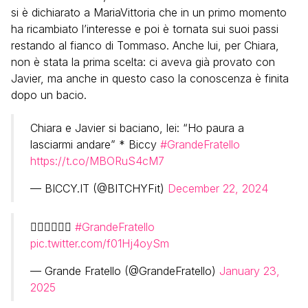
si è dichiarato a MariaVittoria che in un primo momento
ha ricambiato l’interesse e poi è tornata sui suoi passi
restando al fianco di Tommaso. Anche lui, per Chiara,
non è stata la prima scelta: ci aveva già provato con
Javier, ma anche in questo caso la conoscenza è finita
dopo un bacio.
Chiara e Javier si baciano, lei: “Ho paura a
lasciarmi andare” * Biccy
#GrandeFratello
https://t.co/MBORuS4cM7
— BICCY.IT (@BITCHYFit)
December 22, 2024
❤️‍🔥❤️‍🔥❤️‍🔥
#GrandeFratello
pic.twitter.com/f01Hj4oySm
— Grande Fratello (@GrandeFratello)
January 23,
2025