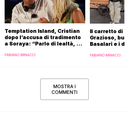
Temptation Island, Cristian
Il carretto di 
dopo l’accusa di tradimento
Grazioso, bus
a Soraya: “Parlo di lealtà, ma
Basalari e i du
ho tradito”
Parpiglia: “Ho
FABIANO MINACCI
FABIANO MINACCI
Ferrero”
MOSTRA I
COMMENTI