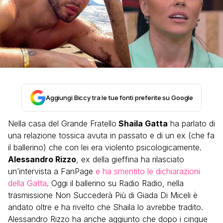
Aggiungi Biccy tra le tue fonti preferite su Google
Nella casa del Grande Fratello
Shaila Gatta
ha parlato di
una relazione tossica avuta in passato e di un ex (che fa
il ballerino) che con lei era violento psicologicamente.
Alessandro Rizzo
, ex della gieffina ha rilasciato
un’intervista a FanPage
e ha smentito le dichiarazioni
della Gatta
. Oggi il ballerino su Radio Radio, nella
trasmissione Non Succederà Più di Giada Di Miceli è
andato oltre e ha rivelto che Shaila lo avrebbe tradito.
Alessandro Rizzo ha anche aggiunto che dopo i cinque