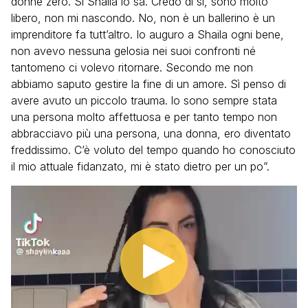
donne zero. Sì Shaila lo sa. Credo di sì, sono molto
libero, non mi nascondo. No, non è un ballerino è un
imprenditore fa tutt’altro. Io auguro a Shaila ogni bene,
non avevo nessuna gelosia nei suoi confronti né
tantomeno ci volevo ritornare. Secondo me non
abbiamo saputo gestire la fine di un amore. Sì penso di
avere avuto un piccolo trauma. lo sono sempre stata
una persona molto affettuosa e per tanto tempo non
abbracciavo più una persona, una donna, ero diventato
freddissimo. C’è voluto del tempo quando ho conosciuto
il mio attuale fidanzato, mi è stato dietro per un po”.