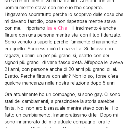
si era un po’ perso. Sì mi ha tradito. Contatti con altri
uomini mentre stava con me e io l’ho scoperto.
Litigavamo soprattutto perché io scoprivo delle cose che
mi davano fastidio, cose non rispettose mentre stava
con me. – riportano
Isa e Chia
– Il tradimento è anche
flirtare con una persona mentre stai con il tuo fidanzato.
Sono venuto a saperlo perché l’ambiente chiaramente
era quello. Successo più di una volta. Sì flirtava con
ragazzi, uomini un po’ più grandi sì, esatto con dei
signori più grandi, di varie fasce d’età. All’epoca lei aveva
21 anni, con persone anche di 20 anni più grandi di lei.
Esatto. Perché flirtava con altri? Non lo so, forse c’era
qualche mancanza nella nostra relazione dopo 5 anni.
Ora attualmente ho un compagno, sì sono gay. Ci sono
stati dei cambiamenti, a prescindere la storia sarebbe
finita. No, non ero bisessuale mentre stavo con lei. Ho
fatto un cambiamento. Innamoratissimo di lei. Dopo mi
sono innamorato del mio attuale compagno, ora le