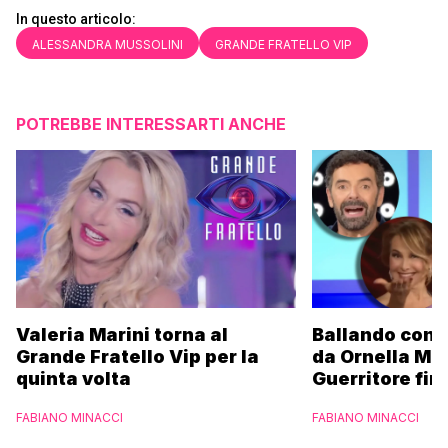
In questo articolo:
ALESSANDRA MUSSOLINI
GRANDE FRATELLO VIP
POTREBBE INTERESSARTI ANCHE
Valeria Marini torna al
Ballando con l
Grande Fratello Vip per la
da Ornella Mu
quinta volta
Guerritore fino
Francesca Fial
FABIANO MINACCI
FABIANO MINACCI
l’esclusiva di
Parpiglia