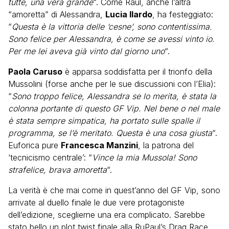
tutte, una vera grande
“. Come Raul, anche l’altra
“amoretta” di Alessandra,
Lucia Ilardo
, ha festeggiato:
“
Questa è la vittoria delle ‘cesne’, sono contentissima.
Sono felice per Alessandra, è come se avessi vinto io.
Per me lei aveva già vinto dal giorno uno
“.
Paola Caruso
è apparsa soddisfatta per il trionfo della
Mussolini (forse anche per le sue discussioni con l’Elia):
“
Sono troppo felice, Alessandra se lo merita, è stata la
colonna portante di questo GF Vip. Nel bene o nel male
è stata sempre simpatica, ha portato sulle spalle il
programma, se l’è meritato. Questa è una cosa giusta
“.
Euforica pure
Francesca Manzini
, la patrona del
‘tecnicismo centrale’: “
Vince la mia Mussola! Sono
strafelice, brava amoretta
“.
La verità è che mai come in quest’anno del GF Vip, sono
arrivate al duello finale le due vere protagoniste
dell’edizione, sceglierne una era complicato. Sarebbe
stato bello un plot twist finale alla RuPaul’s Drag Race