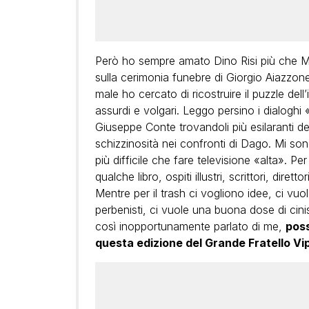
Però ho sempre amato Dino Risi più che Mi
sulla cerimonia funebre di Giorgio Aiazzon
male ho cercato di ricostruire il puzzle dell’
assurdi e volgari. Leggo persino i dialoghi 
Giuseppe Conte trovandoli più esilaranti d
schizzinosità nei confronti di Dago. Mi so
più difficile che fare televisione «alta». Pe
qualche libro, ospiti illustri, scrittori, diret
Mentre per il trash ci vogliono idee, ci vuol
perbenisti, ci vuole una buona dose di cin
così inopportunamente parlato di me,
poss
questa edizione del Grande Fratello V