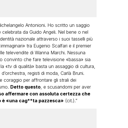
chelangelo Antonioni. Ho scritto un saggio
e celebrata da Guido Angeli. Nel bene o nel
identità nazionale attraverso i suoi tasselli più
«immaginari» tra Eugenio Scalfari e il premier
elle televendite di Wanna Marchi. Nessuna
no convinto che fare televisione «bassa» sia
r la «tv di qualità» basta un assaggio di cultura,
tori d’orchestra, registi di moda, Carlà Bruni.
e coraggio per affrontare gli strali dei
ismo.
Detto questo
, e scusandomi per aver
o affermare con assoluta certezza che
ip è «una cag**ta pazzesca»
(cit.).”