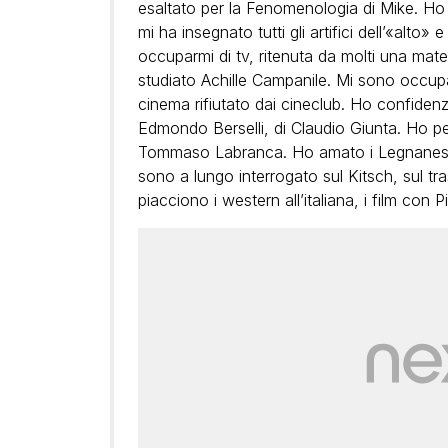
esaltato per la Fenomenologia di Mike. H
mi ha insegnato tutti gli artifici dell’«alto
occuparmi di tv, ritenuta da molti una mate
studiato Achille Campanile. Mi sono occupa
cinema rifiutato dai cineclub. Ho confidenza
Edmondo Berselli, di Claudio Giunta. Ho per
Tommaso Labranca. Ho amato i Legnanesi mol
sono a lungo interrogato sul Kitsch, sul tr
piacciono i western all’italiana, i film con P