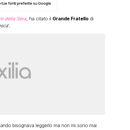
e tue fonti preferite su Google
re della Sera
, ha citato il
Grande Fratello
di
esca
‘.
LGBT
Bambola Star, la festa di
compleanno con tutte le grandi
dive compie 15 anni: il video
completo
FABIANO MINACCI
uando bisognava leggerlo ma non mi sono mai