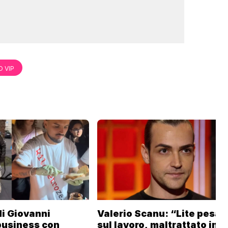
 VIP
 di Giovanni
Valerio Scanu: “Lite pesan
business con
sul lavoro, maltrattato in