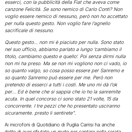
esserci, con la pubblicità della Fiat che aveva come
canzone Felicità. Se sono nemico di Carlo Conti? Non
voglio essere nemico di nessuno, però non ho accettato
per nulla questo gesto. Non voglio fare l’agnello
sacrificale di nessuno.
Questo gesto… non mi è piaciuto per nulla. Sono stato
nel suo ufficio, abbiamo parlato a lungo ‘cambiamo il
titolo, cambiamo questo e quello’. Poi senza dirmi nulla
non mi ha preso. Ma se non mi vogliono non ci vado, io
so quanto valgo, so cosa posso essere per Sanremo e
so quanto Sanremo può essere per me. Però non
pretendo di esserci a tutti i costi. Me uno mi dà l’ok
per… Ed è bene che si sappia che io ho la sanremite
acuta. In quel concorso ci sono stato 21 volte, 15 da
concorrente. I tre pezzi che ho presentato usciranno
sicuramente. presto li sentirete”
.
Ai microfoni di Quotidiano di Puglia Carrisi ha anche
detto di aver rifiutato un invito per cantare nella serata