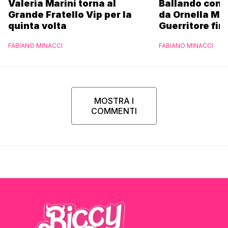
Valeria Marini torna al
Ballando con l
Grande Fratello Vip per la
da Ornella Mu
quinta volta
Guerritore fino
Francesca Fial
FABIANO MINACCI
FABIANO MINACCI
l’esclusiva di
Parpiglia
MOSTRA I
COMMENTI