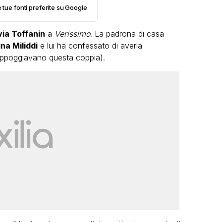
e tue fonti preferite su Google
via Toffanin
a
Verissimo
. La padrona di casa
na Miliddi
e lui ha confessato di averla
 appoggiavano questa coppia).
LGBT
Cami
Bambola Star, la festa di
“Add
compleanno con tutte le grandi
gran
dive compie 15 anni: il video
completo
FABIANO MINACCI