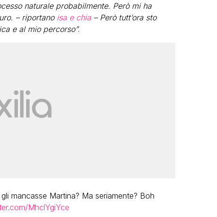
ocesso naturale probabilmente. Però mi ha
uro. – riportano
isa e chia
– Però tutt’ora sto
ca e al mio percorso”.
e gli mancasse Martina? Ma seriamente? Boh
tter.com/MhclYgiYce