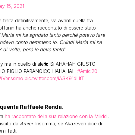
y 15, 2021
 finita definitivamente, va avanti quella tra
a Toffanin ha anche raccontato di essere stato
“
Maria mi ha sgridato tanto perché potevo fare
rendevo conto nemmeno io. Quindi Maria mi ha
’ di volte, però le devo tanto
“.
dy ma in quello di ale🐎 Si AHAHAH GIUSTO
MIO FIGLIO PARANOICO HAHAHAH
#Amici20
#Verissimo
pic.twitter.com/iASK91dHtT
equenta Raffaele Renda.
sta
ha raccontato della sua relazione con la Miliddi
.
uscito da
Amici
. Insomma, se Aka7even dice di
 i fatti.