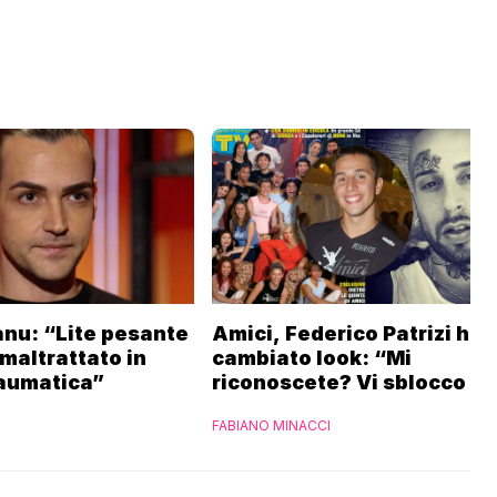
anu: “Lite pesante
Amici, Federico Patrizi ha
 maltrattato in
cambiato look: “Mi
aumatica”
riconoscete? Vi sblocco un
ricordo”
FABIANO MINACCI