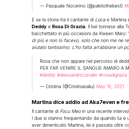
— Pasquale Nocerino (@pakitothebest)
Ma
E se la storia tra il cantante di
Loca
e Martina è
Deddy
e
Rosa Di Grazia
. Il bel torinese all
bacchettato in più occasioni da Kween Mary: 
di più e non lo facevo, solo che non me ne 
aiutato tantissimo. L’ho fatta arrabbiare un po
Rosa che non appare nel percorso di ded
PER FAR VENIRE IL SANGUE AMARO A 
#deddy
#alessandrocavallo
#rosadigrazia
— Cristina (@Cristinasaliu)
May 15, 2021
Martina dice addio ad Aka7even e fr
Il cantante di
Focu Meo
in una recente intervi
I due si stanno frequentando da quando lui è 
aver dimenticato Martina, lei è passata oltre con