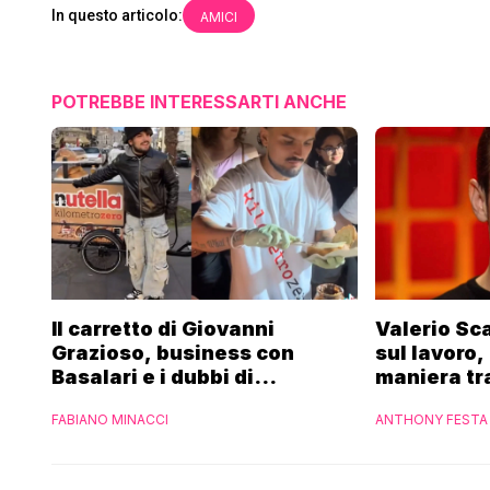
In questo articolo:
AMICI
POTREBBE INTERESSARTI ANCHE
Il carretto di Giovanni
Valerio Sc
Grazioso, business con
sul lavoro,
Basalari e i dubbi di
maniera tr
Parpiglia: “Ho contattato la
FABIANO MINACCI
ANTHONY FESTA
Ferrero”