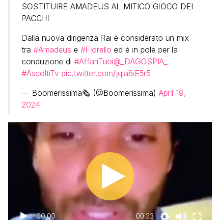
SOSTITUIRE AMADEUS AL MITICO GIOCO DEI
PACCHI
Dalla nuova dirigenza Rai è considerato un mix
tra
#Amadeus
e
#Fiorello
ed è in pole per la
conduzione di
#AffariTuoi
@_DAGOSPIA_
#AscoltiTv
pic.twitter.com/jqla8iE5r5
— Boomerissima🗞️ (@Boomerissima)
April 19,
2024
00:00
00:23