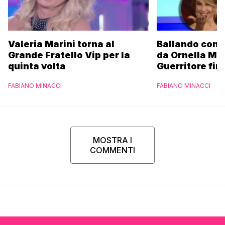
Valeria Marini torna al
Ballando con l
Grande Fratello Vip per la
da Ornella Mu
quinta volta
Guerritore fino
Francesca Fial
FABIANO MINACCI
FABIANO MINACCI
l’esclusiva di
Parpiglia
MOSTRA I
COMMENTI