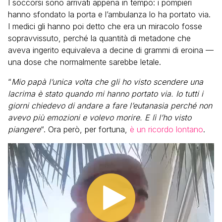
I soccorsi sono arrivati appena in tempo: i pompieri
hanno sfondato la porta e l’ambulanza lo ha portato via.
I medici gli hanno poi detto che era un miracolo fosse
sopravvissuto, perché la quantità di metadone che
aveva ingerito equivaleva a decine di grammi di eroina —
una dose che normalmente sarebbe letale.
“
Mio papà l’unica volta che gli ho visto scendere una
lacrima è stato quando mi hanno portato via. Io tutti i
giorni chiedevo di andare a fare l’eutanasia perché non
avevo più emozioni e volevo morire. E lì l’ho visto
piangere
“. Ora però, per fortuna,
è un ricordo lontano
.