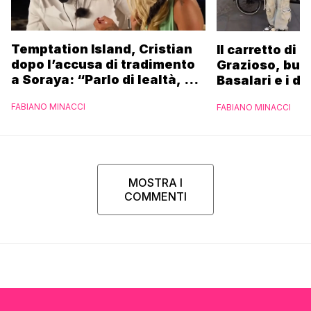
Temptation Island, Cristian
Il carretto di 
dopo l’accusa di tradimento
Grazioso, bus
a Soraya: “Parlo di lealtà, ma
Basalari e i du
ho tradito”
Parpiglia: “Ho
FABIANO MINACCI
FABIANO MINACCI
Ferrero”
MOSTRA I
COMMENTI