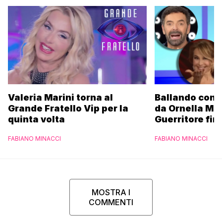
Valeria Marini torna al
Ballando con l
Grande Fratello Vip per la
da Ornella Mu
quinta volta
Guerritore fino
Francesca Fial
FABIANO MINACCI
FABIANO MINACCI
l’esclusiva di
Parpiglia
MOSTRA I
COMMENTI