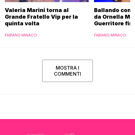
Valeria Marini torna al
Ballando con l
Grande Fratello Vip per la
da Ornella Mu
quinta volta
Guerritore fino
Francesca Fial
FABIANO MINACCI
FABIANO MINACCI
l’esclusiva di
Parpiglia
MOSTRA I
COMMENTI