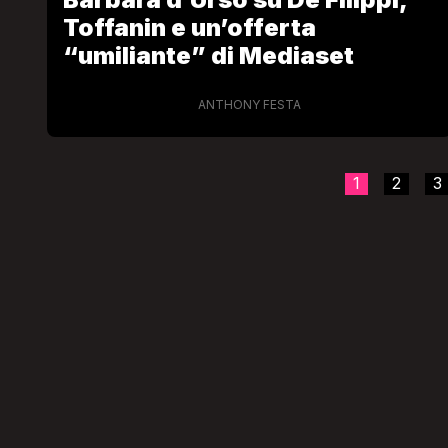
Toffanin e un’offerta
“umiliante” di Mediaset
ANTHONY FESTA
1
2
3