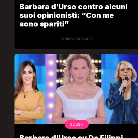
Barbara d’Urso contro alcuni
suoi opinionisti: “Con me
sono spariti”
FABIANO MINACCI
GOSSIP
Barbara d’Urso su De Filippi,