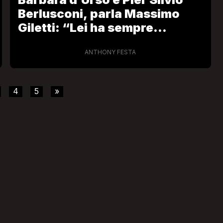
Berlusconi, parla Massimo
Giletti: “Lei ha sempre
funzionato, lui ha rafforzato”
ANTHONY FESTA
4
5
»