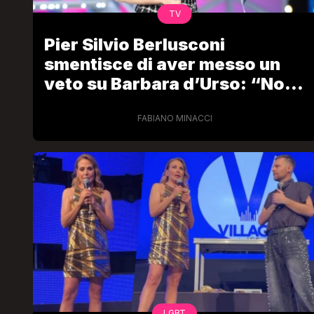
TV
Pier Silvio Berlusconi
smentisce di aver messo un
veto su Barbara d’Urso: “Non
è affar mio”
FABIANO MINACCI
LGBT
Bambola Star, la festa di
compleanno con tutte le gr
dive compie 15 anni: il video
completo
FABIANO MINACCI
LGBT