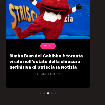
VIRAL
Bimba Bum del Gabibbo è tornata
Gab
virale nell’estate della chiusura
lo 
definitiva di Striscia la Notizia
Cec
FABIANO MINACCI