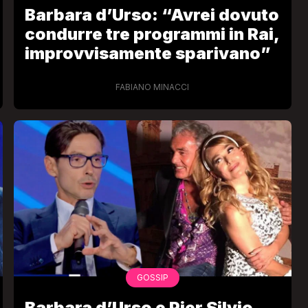
Barbara d’Urso: “Avrei dovuto
condurre tre programmi in Rai,
improvvisamente sparivano”
FABIANO MINACCI
GOSSIP
Barbara d’Urso e Pier Silvio