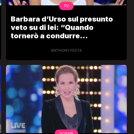
TV
Barbara d’Urso sul presunto
veto su di lei: “Quando
tornerò a condurre
significherà che non c’è”
ANTHONY FESTA
VIRAL
Camilla Milanesi lascia tutto:
“Addio cike mie, siete state una
andi
grande famiglia per me”
FABIANO MINACCI
GOSSIP