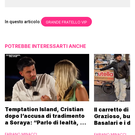
In questo articolo:
GRANDE FRATELLO VIP
POTREBBE INTERESSARTI ANCHE
Temptation Island, Cristian
Il carretto di 
dopo l’accusa di tradimento
Grazioso, bus
a Soraya: “Parlo di lealtà, ma
Basalari e i du
ho tradito”
Parpiglia: “Ho
FABIANO MINACCI
FABIANO MINACCI