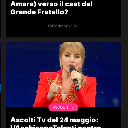
Amara) verso il cast del
Grande Fratello?
FABIANO MINACCI
ASCOLTI TV
Ascolti Tv del 24 maggio:
L’AcchiappaTalenti contro