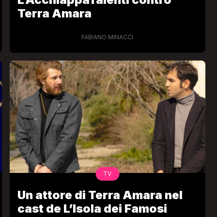
Terra Amara
FABIANO MINACCI
VIRAL
Camilla Milanesi lascia tutto:
“Addio cike mie, siete state una
andi
grande famiglia per me”
FABIANO MINACCI
TV
Un attore di Terra Amara nel
cast de L’Isola dei Famosi