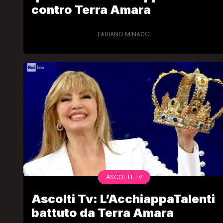
contro Terra Amara
FABIANO MINACCI
LGBT
Bambola Star, la festa di
compleanno con tutte le gr
dive compie 15 anni: il video
completo
FABIANO MINACCI
ASCOLTI TV
Ascolti Tv: L’AcchiappaTalenti
battuto da Terra Amara