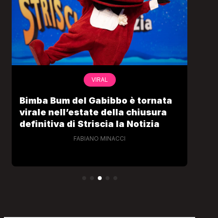
VIRAL
Bimba Bum del Gabibbo è tornata
Gab
virale nell’estate della chiusura
lo 
definitiva di Striscia la Notizia
Cec
FABIANO MINACCI