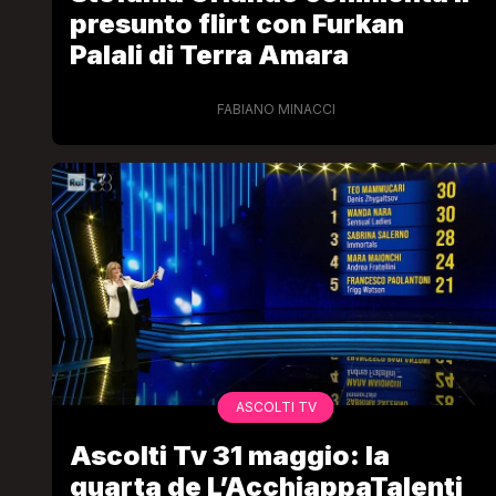
presunto flirt con Furkan
Palali di Terra Amara
FABIANO MINACCI
ASCOLTI TV
Ascolti Tv 31 maggio: la
quarta de L’AcchiappaTalenti