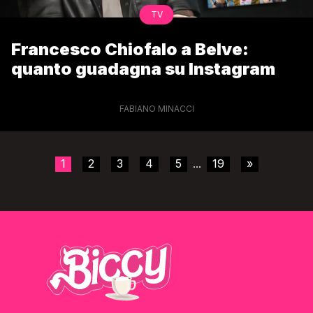
TV
Francesco Chiofalo a Belve:
quanto guadagna su Instagram
FABIANO MINACCI
1
2
3
4
5
19
»
...