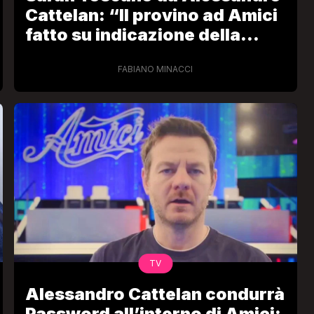
Cattelan: “Il provino ad Amici
fatto su indicazione della
Warner”
FABIANO MINACCI
TV
Alessandro Cattelan condurrà
Password all’interno di Amici: