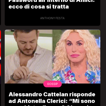
ecco di cosa si tratta
ANTHONY FESTA
VIRAL
Camilla Milanesi lascia tutto:
“Addio cike mie, siete state una
andi
grande famiglia per me”
FABIANO MINACCI
GOSSIP
Alessandro Cattelan risponde
ad Antonella Clerici: “Mi sono