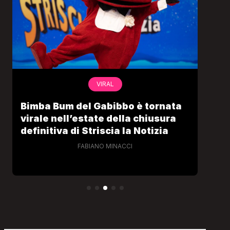
VIRAL
Bimba Bum del Gabibbo è tornata
Gab
virale nell’estate della chiusura
lo 
definitiva di Striscia la Notizia
Cec
FABIANO MINACCI