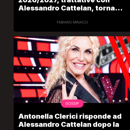
Alessandro Cattelan, torna
Ilary Blasi e nodo Enrico Papi
FABIANO MINACCI
LGBT
Bambola Star, la festa di
compleanno con tutte le gr
dive compie 15 anni: il video
completo
FABIANO MINACCI
GOSSIP
Antonella Clerici risponde ad
Alessandro Cattelan dopo la