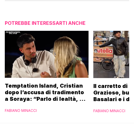
POTREBBE INTERESSARTI ANCHE
Temptation Island, Cristian
Il carretto di 
dopo l’accusa di tradimento
Grazioso, bus
a Soraya: “Parlo di lealtà, ma
Basalari e i du
ho tradito”
Parpiglia: “Ho
FABIANO MINACCI
FABIANO MINACCI
Ferrero”