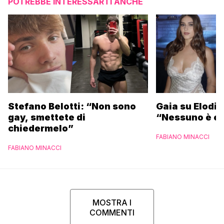
POTREBBE INTERESSARTI ANCHE
Stefano Belotti: “Non sono
Gaia su Elodie
gay, smettete di
“Nessuno è et
chiedermelo”
FABIANO MINACCI
FABIANO MINACCI
MOSTRA I
COMMENTI