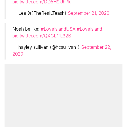
pic.twitter.com/DD5H9UhPki
— Lea (@TheRealLTeash)
September 21, 2020
Noah be like:
#LoveIslandUSA
#LoveIsland
pic.twitter.com/QXGE1fL32B
— hayley sullivan (@hcsullivan_)
September 22,
2020