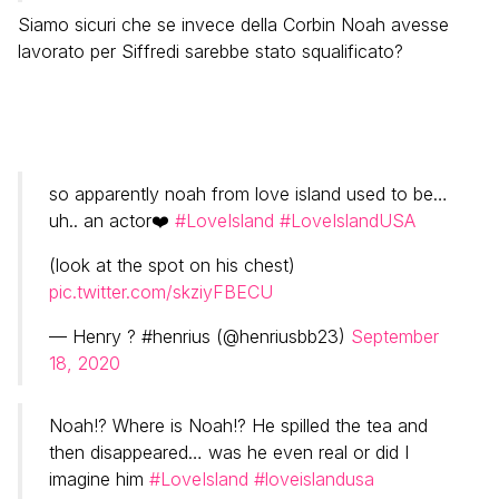
Siamo sicuri che se invece della Corbin Noah avesse
lavorato per Siffredi sarebbe stato squalificato?
so apparently noah from love island used to be…
uh.. an actor❤️
#LoveIsland
#LoveIslandUSA
(look at the spot on his chest)
pic.twitter.com/skziyFBECU
— Henry ? #henrius (@henriusbb23)
September
18, 2020
Noah!? Where is Noah!? He spilled the tea and
then disappeared… was he even real or did I
imagine him
#LoveIsland
#loveislandusa