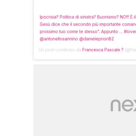
Ipocrisia? Politica di sinistra? Buonismo? NO!!! È 
Gesù dice che il secondo più importante coman
prossimo tuo come te stesso”. Appunto … #lov
@antonellosannino @danielepriori82
Un post condiviso da
Francesca Pascale ?
(@fran