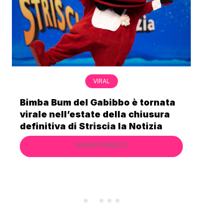
VIRAL
Bimba Bum del Gabibbo è tornata
Gab
virale nell’estate della chiusura
lo 
definitiva di Striscia la Notizia
Cec
FABIANO MINACCI