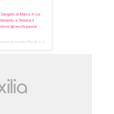
il Vangelo di Marco in cui
damento è “Amerai il
eislove @cecchi.paone
cescapascaleofficial) in data:
27 Lug 2020 alle ore 8:52 PDT