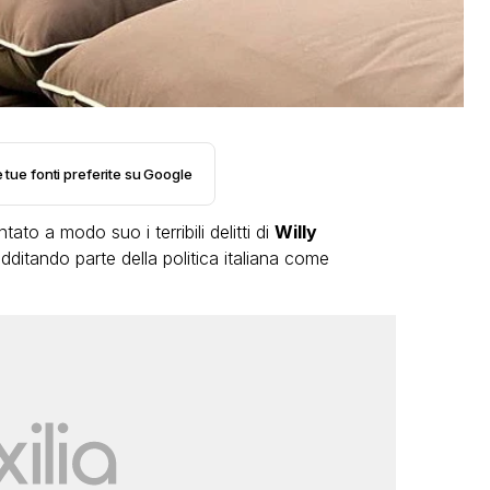
e tue fonti preferite su Google
VIRAL
Camilla Milanesi lascia tutto:
o a modo suo i terribili delitti di
Willy
“Addio cike mie, siete state una
additando parte della politica italiana come
grande famiglia per me”
FABIANO MINACCI