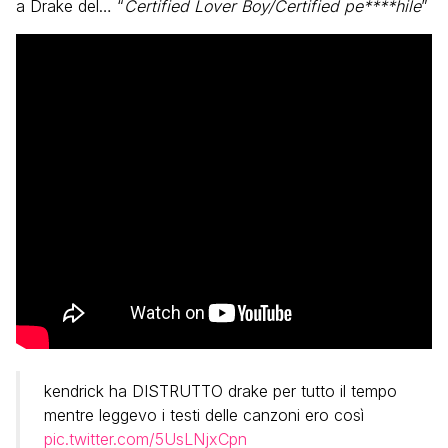
a Drake del… “
Certified Lover Boy/Certified pe****hile
”
kendrick ha DISTRUTTO drake per tutto il tempo
mentre leggevo i testi delle canzoni ero così
pic.twitter.com/5UsLNjxCpn