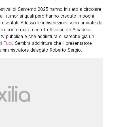
stival di Sanremo 2025 hanno iniziato a circolare
Rai, rumor ai quali però hanno creduto in pochi
resentati. Adesso le indiscrezioni sono arrivate da
hanno confermato che effettivamente Amadeus
tv pubblica e che addirittura ci sarebbe già un
i Tuoi
. Sembra addirittura che il presentatore
VIRAL
’amministratore delegato Roberto Sergio.
Camilla Milanesi lascia tutto:
“Addio cike mie, siete state una
andi
grande famiglia per me”
FABIANO MINACCI