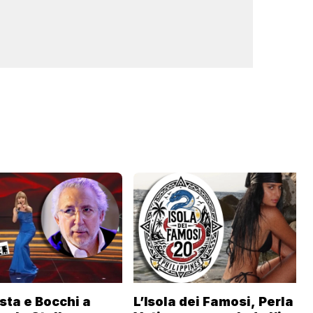
sta e Bocchi a
L’Isola dei Famosi, Perla