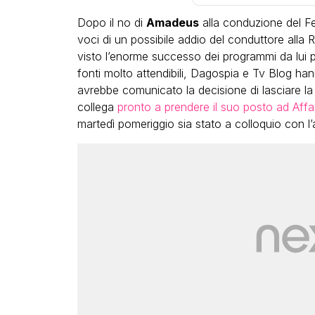
Dopo il no di
Amadeus
alla conduzione del Fe
voci di un possibile addio del conduttore alla 
visto l’enorme successo dei programmi da lui p
fonti molto attendibili, Dagospia e Tv Blog 
avrebbe comunicato la decisione di lasciare la 
collega
pronto a prendere il suo posto ad Affar
LGBT
martedì pomeriggio sia stato a colloquio con l
Bambola Star, la festa di
compleanno con tutte le gr
dive compie 15 anni: il video
completo
FABIANO MINACCI