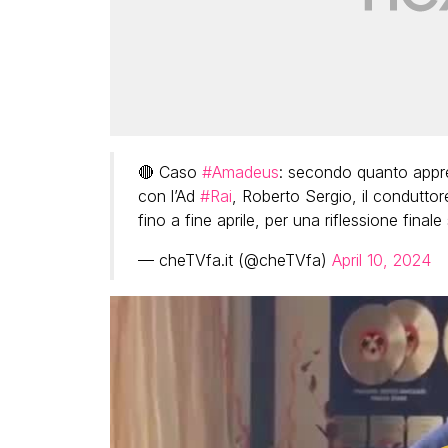
🔴 Caso
#Amadeus
: secondo quanto appre
con l’Ad
#Rai
, Roberto Sergio, il condutto
fino a fine aprile, per una riflessione final
— cheTVfa.it (@cheTVfa)
April 10, 2024