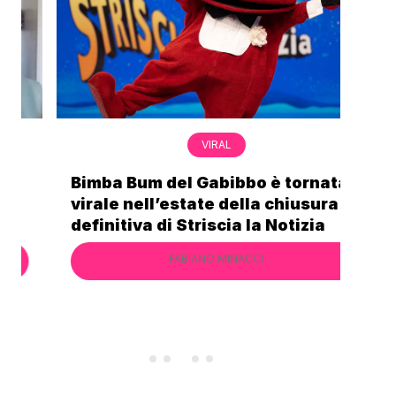
VIRAL
Bimba Bum del Gabibbo è tornata
Gab
virale nell’estate della chiusura
lo 
definitiva di Striscia la Notizia
Cec
FABIANO MINACCI